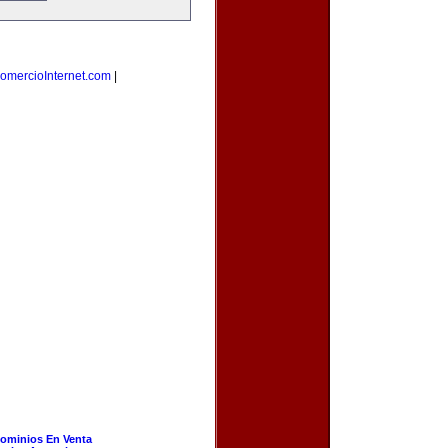
omercioInternet.com
|
ominios En Venta