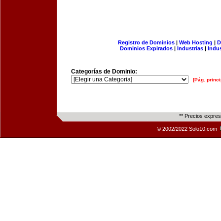
Registro de Dominios
|
Web Hosting
|
D
Dominios Expirados
|
Industrias
|
Indu
Categorías de Dominio:
[Pág. princi
** Precios expre
© 2002/2022 Solo10.com