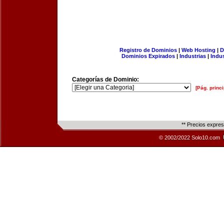
Registro de Dominios
|
Web Hosting
|
D
Dominios Expirados
|
Industrias
|
Indu
Categorías de Dominio:
[Pág. princi
** Precios expre
© 2002/2022 Solo10.com