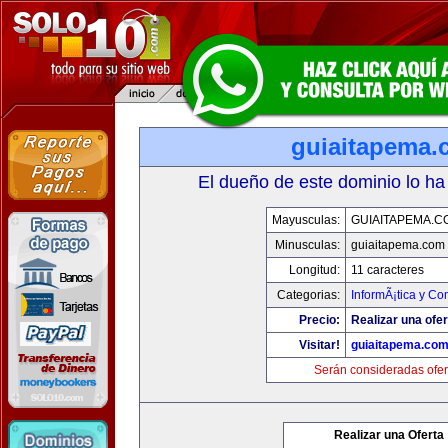
guiaitapema.
El dueño de este dominio lo ha
Mayusculas:
GUIAITAPEMA.C
Minusculas:
guiaitapema.com
Longitud:
11 caracteres
Categorias:
InformÃ¡tica y C
Precio:
Realizar una ofer
Visitar!
guiaitapema.co
Serán consideradas ofer
Realizar una Oferta