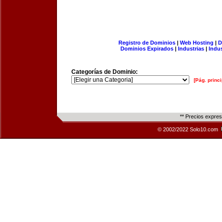
Registro de Dominios
|
Web Hosting
|
D
Dominios Expirados
|
Industrias
|
Indu
Categorías de Dominio:
[Pág. princi
** Precios expre
© 2002/2022 Solo10.com