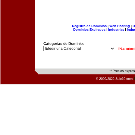
Registro de Dominios
|
Web Hosting
|
D
Dominios Expirados
|
Industrias
|
Indu
Categorías de Dominio:
[Pág. princi
** Precios expre
© 2002/2022 Solo10.com