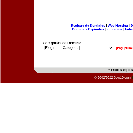
Registro de Dominios
|
Web Hosting
|
D
Dominios Expirados
|
Industrias
|
Indu
Categorías de Dominio:
[Pág. princi
** Precios expre
© 2002/2022 Solo10.com