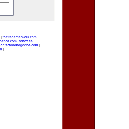
|
thetradernetwork.com
|
merica.com
|
fonox.es
|
contactodenegocios.com
|
m
|