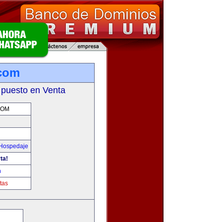
.com
 puesto en Venta
COM
 Hospedaje
ta!
m
tas