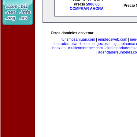
COMPRAR AHORA
Precio $
900.00
Precio 
COMPRAR AHORA
Otros dominios en venta:
turismosanjuan.com
|
empleosweb.com
|
mer
thetradernetwork.com
|
negocios.io
|
guiapinamar
fonox.es
|
multiconference.com
|
clubimportadores.
|
agendadereuniones.c