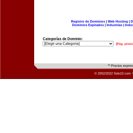
Registro de Dominios
|
Web Hosting
|
D
Dominios Expirados
|
Industrias
|
Indu
Categorías de Dominio:
[Pág. princi
** Precios expre
© 2002/2022 Solo10.com