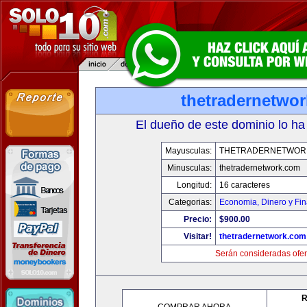
thetradernetwo
El dueño de este dominio lo ha
Mayusculas:
THETRADERNETWOR
Minusculas:
thetradernetwork.com
Longitud:
16 caracteres
Categorias:
Economia, Dinero y Fi
Precio:
$900.00
Visitar!
thetradernetwork.com
Serán consideradas ofer
R