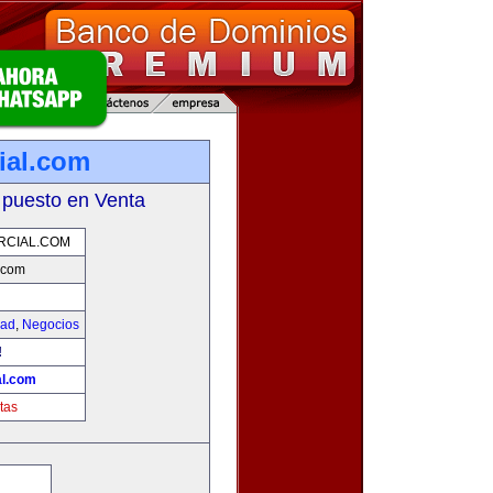
ial.com
 puesto en Venta
RCIAL.COM
.com
dad
,
Negocios
!
l.com
tas