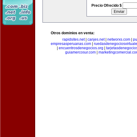
Precio Ofrecido $
Otros dominios en venta:
rapidsites.net
|
canjes.net
|
networxs.com
|
pu
empresasperuanas.com
|
ruedasdenegociosvirtual
|
encuentrosdenegocios.org
|
tarjetasdenegocio
guiamercosur.com
|
marketingcomercial.c