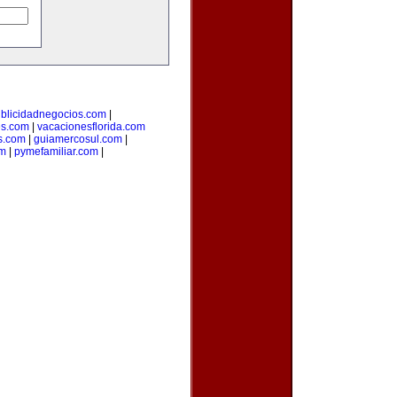
blicidadnegocios.com
|
es.com
|
vacacionesflorida.com
s.com
|
guiamercosul.com
|
om
|
pymefamiliar.com
|