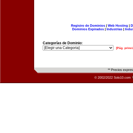
Registro de Dominios
|
Web Hosting
|
D
Dominios Expirados
|
Industrias
|
Indu
Categorías de Dominio:
[Pág. princi
** Precios expre
© 2002/2022 Solo10.com