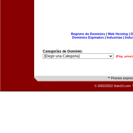
Registro de Dominios
|
Web Hosting
|
D
Dominios Expirados
|
Industrias
|
Indu
Categorías de Dominio:
[Pág. princi
** Precios expre
© 2002/2022 Solo10.com