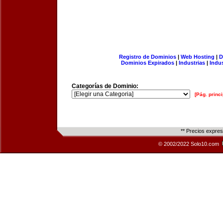
Registro de Dominios
|
Web Hosting
|
D
Dominios Expirados
|
Industrias
|
Indu
Categorías de Dominio:
[Pág. princi
** Precios expre
© 2002/2022 Solo10.com