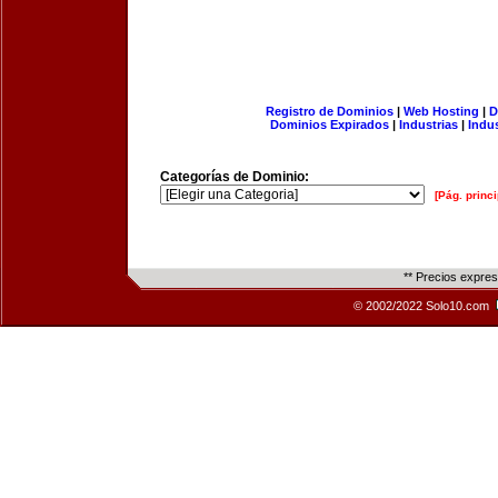
Registro de Dominios
|
Web Hosting
|
D
Dominios Expirados
|
Industrias
|
Indu
Categorías de Dominio:
[Pág. princi
** Precios expre
© 2002/2022 Solo10.com