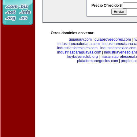
Precio Ofrecido $
Otros dominios en venta:
guiajujuy.com
|
guiaproveedores.com
|
h
industriaecuatoriana.com
|
industriamexicana.
industriasforestales.com
|
industriasmexico.com
industriasparaguayas.com
|
industriavenezolan
keybuyersclub.org
|
masajistaprofesional
plataformanegocios.com
|
propieda