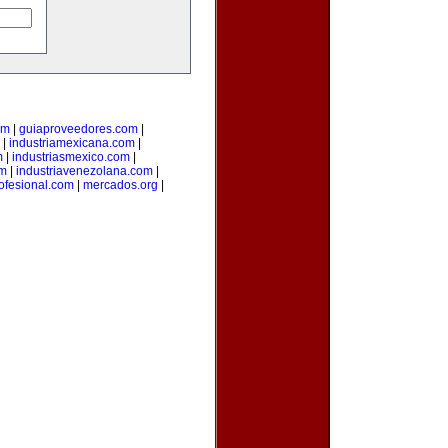
om
|
guiaproveedores.com
|
|
industriamexicana.com
|
m
|
industriasmexico.com
|
om
|
industriavenezolana.com
|
ofesional.com
|
mercados.org
|