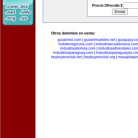
Precio Ofrecido $
Otros dominios en venta:
guiainmo.com
|
guiainmuebles.net
|
guiajujuy.c
hubdenegocios.com
|
industriaecuatoriana.com
industriasbolivia.com
|
industriasforestales.co
industriasparaguay.com
|
industriasparaguayas.c
keybuyersclub.net
|
keybuyersclub.org
|
masajistapr