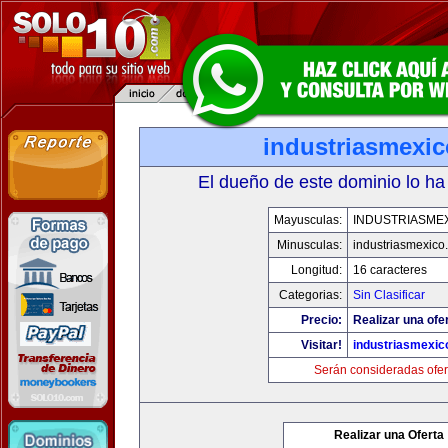
industriasmexi
El dueño de este dominio lo ha
Mayusculas:
INDUSTRIASME
Minusculas:
industriasmexico
Longitud:
16 caracteres
Categorias:
Sin Clasificar
Precio:
Realizar una ofe
Visitar!
industriasmexi
Serán consideradas ofer
Realizar una Oferta