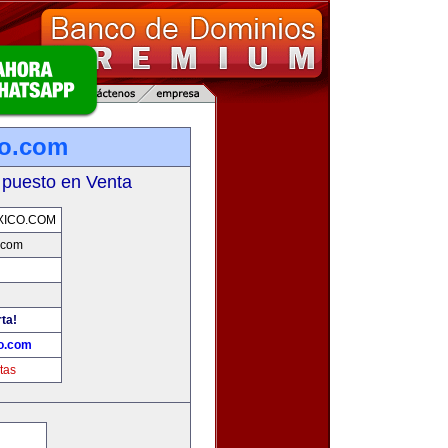
co.com
 puesto en Venta
XICO.COM
.com
rta!
co.com
tas