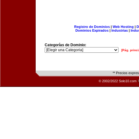
Registro de Dominios
|
Web Hosting
|
D
Dominios Expirados
|
Industrias
|
Indu
Categorías de Dominio:
[Pág. princi
** Precios expre
© 2002/2022 Solo10.com