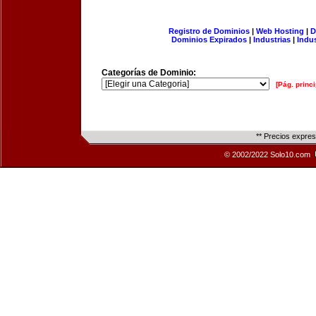
Registro de Dominios
|
Web Hosting
|
D
Dominios Expirados
|
Industrias
|
Indu
Categorías de Dominio:
[Pág. princi
** Precios expre
© 2002/2022 Solo10.com