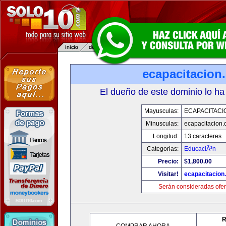
ecapacitacion
El dueño de este dominio lo ha
Mayusculas:
ECAPACITACI
Minusculas:
ecapacitacion
Longitud:
13 caracteres
Categorias:
EducaciÃ³n
Precio:
$1,800.00
Visitar!
ecapacitacion
Serán consideradas ofer
R