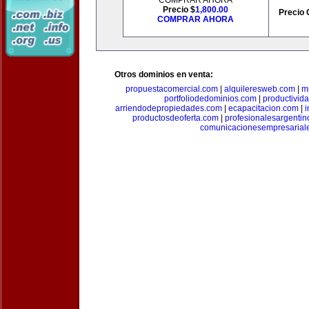
COMPRAR AHORA
Precio $
1,800.00
Precio 
COMPRAR AHORA
Otros dominios en venta:
propuestacomercial.com
|
alquileresweb.com
|
m
portfoliodedominios.com
|
productivid
arriendodepropiedades.com
|
ecapacitacion.com
|
i
productosdeoferta.com
|
profesionalesargenti
comunicacionesempresarial