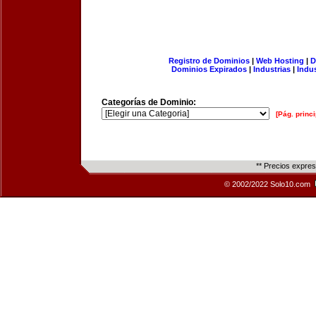
Registro de Dominios
|
Web Hosting
|
D
Dominios Expirados
|
Industrias
|
Indu
Categorías de Dominio:
[Pág. princi
** Precios expre
© 2002/2022 Solo10.com