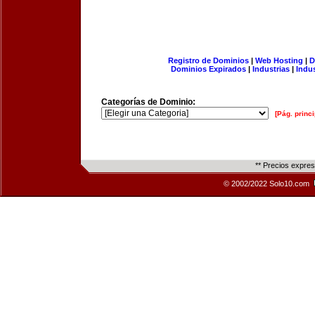
Registro de Dominios
|
Web Hosting
|
D
Dominios Expirados
|
Industrias
|
Indu
Categorías de Dominio:
[Pág. princi
** Precios expre
© 2002/2022 Solo10.com