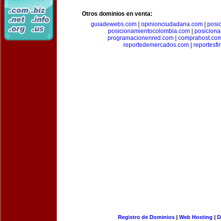
Otros dominios en venta:
guiadewebs.com
|
opinionciudadana.com
|
posi
posicionamientocolombia.com
|
posicion
programacionenred.com
|
comprahost.co
reportedemercados.com
|
reportesf
Registro de Dominios
|
Web Hosting
|
D