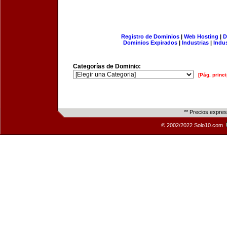
Registro de Dominios
|
Web Hosting
|
D
Dominios Expirados
|
Industrias
|
Indu
Categorías de Dominio:
[Pág. princi
** Precios expre
© 2002/2022 Solo10.com