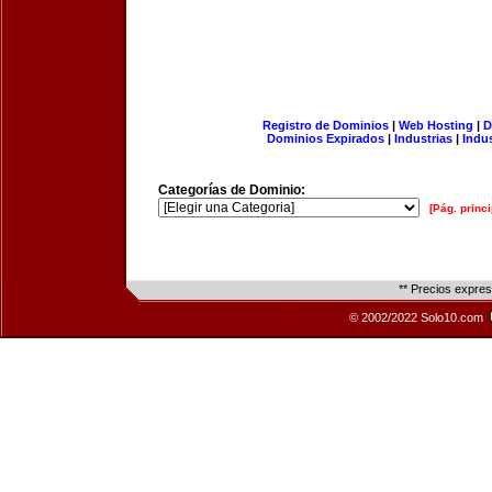
Registro de Dominios
|
Web Hosting
|
D
Dominios Expirados
|
Industrias
|
Indu
Categorías de Dominio:
[Pág. princi
** Precios expre
© 2002/2022 Solo10.com